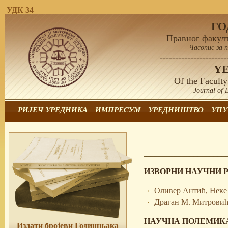
УДК 34
Г
Правног факулт
Часопис за 
----------------------
Y
Of the Faculty
Journal of 
РИЈЕЧ УРЕДНИКА
ИМПРЕСУМ
УРЕДНИШТВО
УПУ
ИЗВОРНИ НАУЧНИ 
Оливер Антић, Неке
Драган М. Митровић
НАУЧНА ПОЛЕМИК
Издати бројеви Годишњака