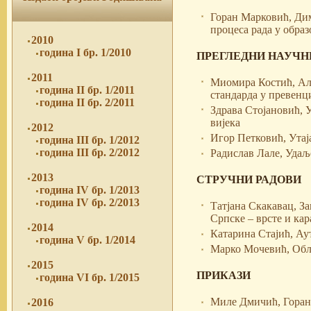
Горан Марковић, Дим
процеса рада у обра
2010
година I бр. 1/2010
ПРЕГЛЕДНИ НАУЧН
2011
Миомира Костић, Але
година II бр. 1/2011
стандарда у превенц
година II бр. 2/2011
Здрава Стојановић, 
вијека
2012
Игор Петковић, Утај
година III бр. 1/2012
година III бр. 2/2012
Радислав Лале, Удаље
2013
СТРУЧНИ РАДОВИ
година IV бр. 1/2013
година IV бр. 2/2013
Татјана Скакавац, З
Српске – врсте и ка
2014
Катарина Стајић, Ау
година V бр. 1/2014
Марко Мочевић, Обл
2015
ПРИКАЗИ
година VI бр. 1/2015
Миле Дмичић, Горан
2016