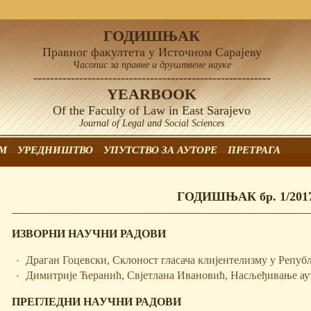
ГОДИШЊАК
Правног факултета у Источном Сарајеву
Часопис за правне и друштвене науке
---------------------------------------------------------
YEARBOOK
Of the Faculty of Law in East Sarajevo
Journal of Legal and Social Sciences
М
УРЕДНИШТВО
УПУTСТВО ЗА АУТОРЕ
ПРЕТРАГА
ГОДИШЊАК бр. 1/201
ИЗВОРНИ НАУЧНИ РАДОВИ
Драган Гоцевски, Склоност гласача клијентелизму у Репу
Димитрије Ћеранић, Свјетлана Ивановић, Насљеђивање аут
ПРЕГЛЕДНИ НАУЧНИ РАДОВИ