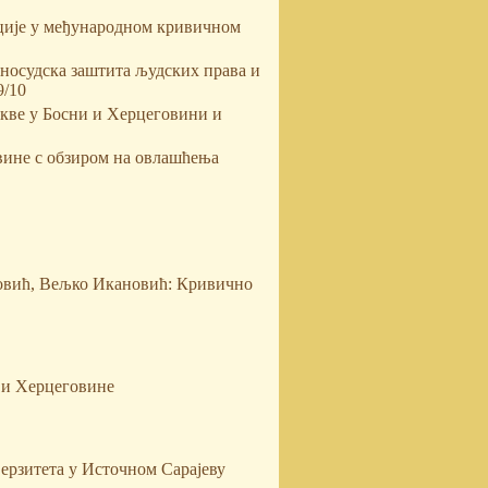
ције у међународном кривичном
носудска заштита људских права и
9/10
кве у Босни и Херцеговини и
вине с обзиром на овлашћења
овић, Вељко Икановић: Кривично
 и Херцеговине
ерзитета у Источном Сарајеву