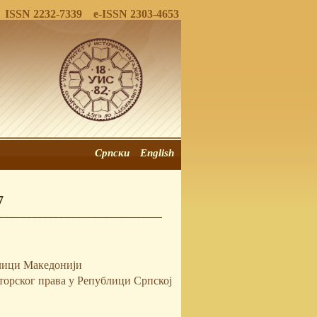
ISSN 2232-7339 e-ISSN 2303-4653
Српски
English
7
блици Македонији
орског права у Републици Српској