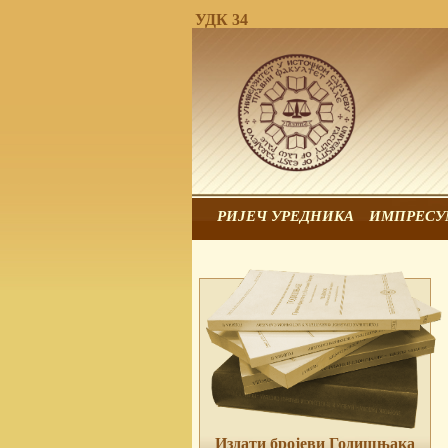
УДК 34
РИЈЕЧ УРЕДНИКА
ИМПРЕСУ
Издати бројеви Годишњака