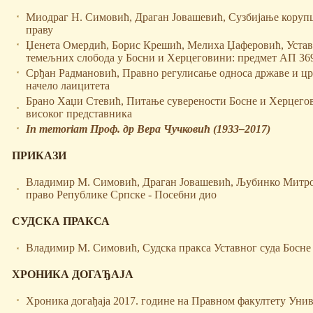
Миодраг Н. Симовић, Драган Јовашевић, Сузбијање коруп
праву
Џенета Омердић, Борис Крешић, Мелиха Џаферовић, Устав
темељних слобода у Босни и Херцеговини: предмет АП 36
Срђан Радмановић, Правно регулисање односа државе и цр
начело лаицитета
Брано Хаџи Стевић, Питање суверености Босне и Херцего
високог представника
In memoriam Проф. др Вера Чучковић (1933–2017)
ПРИКАЗИ
Владимир М. Симовић, Драган Јовашевић, Љубинко Митр
право Републике Српске - Посебни дио
СУДСКА ПРАКСА
Владимир М. Симовић, Судска пракса Уставног суда Босне
ХРОНИКА ДОГАЂАЈА
Хроника догађаја 2017. године на Правном факултету Унив