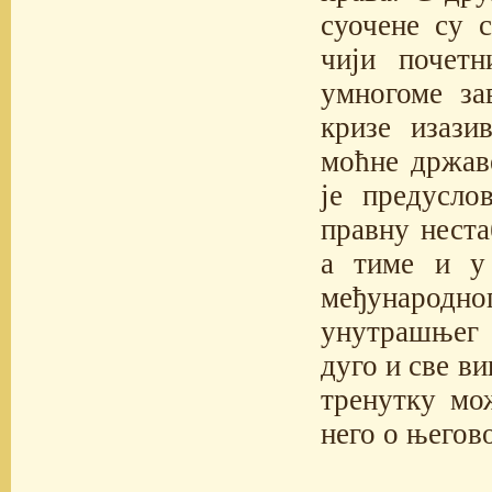
суочене су 
чији почетн
умногоме за
кризе изази
моћне државе
је предусло
правну неста
а тиме и у 
међународн
унутрашњег 
дуго и све ви
тренутку мо
него о његово