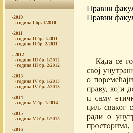
Правни факул
Правни факул
2010
година I бр. 1/2010
2011
година II бр. 1/2011
година II бр. 2/2011
2012
Када се го
година III бр. 1/2012
година III бр. 2/2012
свој унутраш
2013
о поремећај
година IV бр. 1/2013
година IV бр. 2/2013
праву, који 
и саму етич
2014
година V бр. 1/2014
циљ сваког с
2015
ради о унут
година VI бр. 1/2015
просторима,
2016