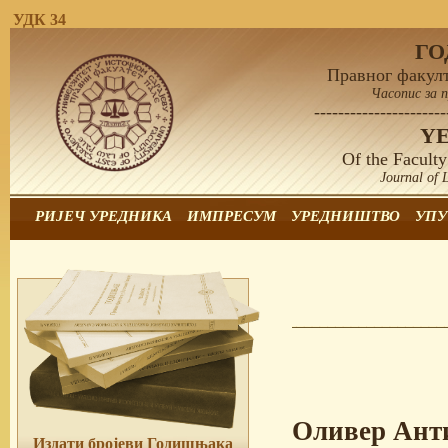
УДК 34
Г
Правног факулт
Часопис за 
----------------------
Y
Of the Faculty
Journal of 
РИЈЕЧ УРЕДНИКА
ИМПРЕСУМ
УРЕДНИШТВО
УПУ
Оливер Ант
Издати бројеви Годишњака