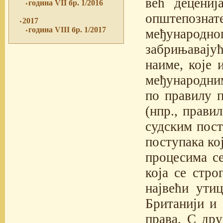
већ децениј
година VII бр. 1/2016
општепознате
2017
година VIII бр. 1/2017
међународ
забрињавајућ
наиме, које 
међународни
по правилу п
(нпр., прави
судским пост
поступака ко
процесима с
која се стро
највећи утиц
Британији и 
права. С дру