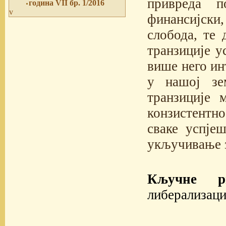
привреда п
година VII бр. 1/2016
v
финансијски,
слобода, те 
транзиције у
више него ин
у нашој зе
транзиције 
конзистентно
сваке успјеш
укључивање з
Кључне ри
либерализаци