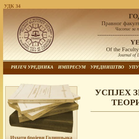
УДК 34
Г
Правног факулт
Часопис за 
----------------------
Y
Of the Faculty
Journal of 
РИЈЕЧ УРЕДНИКА
ИМПРЕСУМ
УРЕДНИШТВО
УПУ
УСПЈЕХ 
ТЕОР
Издати бројеви Годишњака