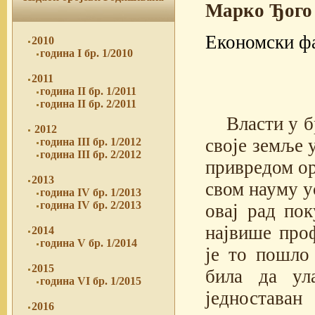
Марко Ђого
Економски фа
2010
година I бр. 1/2010
2011
година II бр. 1/2011
година II бр. 2/2011
Власти у б
2012
своје земље 
година III бр. 1/2012
година III бр. 2/2012
привредом ор
2013
свом науму у
година IV бр. 1/2013
година IV бр. 2/2013
овај рад пок
највише проф
2014
година V бр. 1/2014
је то пошло 
2015
била да ул
година VI бр. 1/2015
једноставан
2016