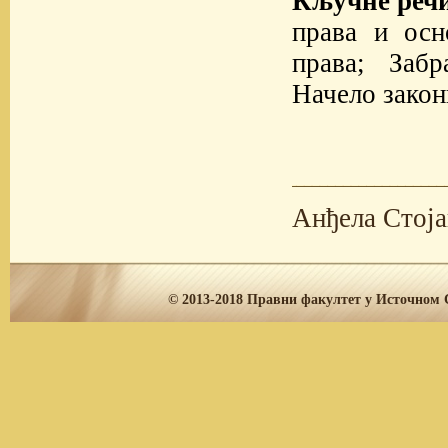
Кључне реч
права и осн
права; Забр
Начело закон
Анђела Стој
© 2013-2018
Правни факултет у Источном С