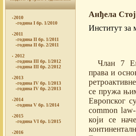
Анђела Сто
2010
година I бр. 1/2010
Институт за 
2011
година II бр. 1/2011
година II бр. 2/2011
2012
Члан 7 Ев
година III бр. 1/2012
година III бр. 2/2012
права и осно
2013
ретроактивне
година IV бр. 1/2013
година IV бр. 2/2013
се пружа њим
Европског су
2014
година V бр. 1/2014
common law-а
2015
који се нач
година VI бр. 1/2015
континента
2016