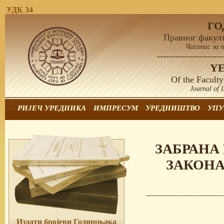
УДК 34
Г
Правног факулт
Часопис за 
----------------------
Y
Of the Faculty
Journal of 
РИЈЕЧ УРЕДНИКА
ИМПРЕСУМ
УРЕДНИШТВО
УПУ
ЗАБРАНА
ЗАКОНА
Издати бројеви Годишњака