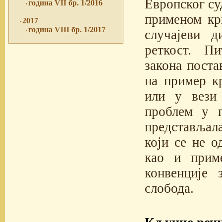
Европског су
година VII бр. 1/2016
применом кр
2017
година VIII бр. 1/2017
случајеви 
реткост. П
закона поста
на пример к
или у вези
проблем у п
представљала
који се не о
као и приме
конвенције
слобода.