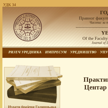
УДК 34
Г
Правног факулт
Часопис за 
----------------------
Y
Of the Faculty
Journal of 
РИЈЕЧ УРЕДНИКА
ИМПРЕСУМ
УРЕДНИШТВО
УПУ
Практик
Центар 
Издати бројеви Годишњака