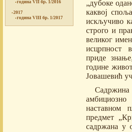
„дубоке одан
година VII бр. 1/2016
каквој споља
2017
година VIII бр. 1/2017
искључиво ка
строго и пра
великог имен
исцрпност в
приде знање
године живот
Јовашевић уч
Садржина
амбициозно
наставном п
предмет „Кр
садржана у 