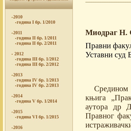
2010
година I бр. 1/2010
Миодраг Н.
2011
година II бр. 1/2011
година II бр. 2/2011
Правни факул
Уставни суд 
2012
година III бр. 1/2012
година III бр. 2/2012
2013
година IV бр. 1/2013
година IV бр. 2/2013
Средином 
књига „Пра
2014
година V бр. 1/2014
аутора др Д
2015
Правног факу
година VI бр. 1/2015
истраживачк
2016