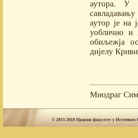
аутора. У
савладавању
аутор је на 
уобличио и 
обиљежја о
дијелу Криви
Миодраг Си
© 2013-2018
Правни факултет у Источном С