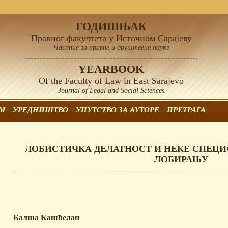
ГОДИШЊАК
Правног факултета у Источном Сарајеву
Часопис за правне и друштвене науке
---------------------------------------------------------
YEARBOOK
Of the Faculty of Law in East Sarajevo
Journal of Legal and Social Sciences
М
УРЕДНИШТВО
УПУTСТВО ЗА АУТОРЕ
ПРЕТРАГА
ЛОБИСТИЧКА ДЕЛАТНОСТ И НЕКЕ СПЕЦИ
ЛОБИРАЊУ
Балша Кашћелан