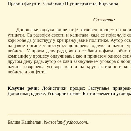
Правни факултет Слобомир П универзитета, Бијељина
Сажетак:
Доношење одлука више није затворен процес на кој
утицати. Са развојем свести и капитала, сада се појављује 
који хоће да учествују у креирању јавне политике. Аутор ос
на јавне органе у поступку доношења одлука и начин ур
лобисте. У првом делу рада, аутор се бави појмом лобист
компаније у процесу одлучивања као и приказом односа сви
другом делу рада, аутор се бави закључењем уговора о лоби
начина извршења уговора као и на круг активности које
лобисте и клијента.
Кључне речи:
Лобистички процес; Заступање привредни
Доносилац одлуке; Уговорне стране; Битни елементи уговор
Балша Кашћелан,
bkascelan@yahoo.com..