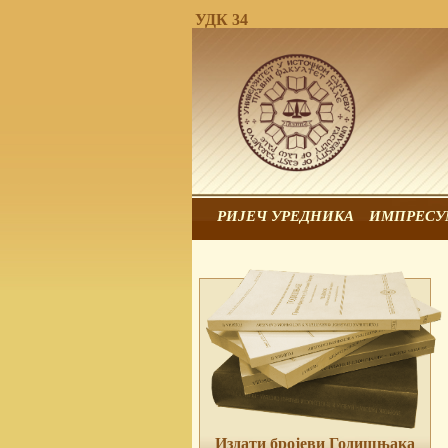
УДК 34
РИЈЕЧ УРЕДНИКА
ИМПРЕСУ
Издати бројеви Годишњака