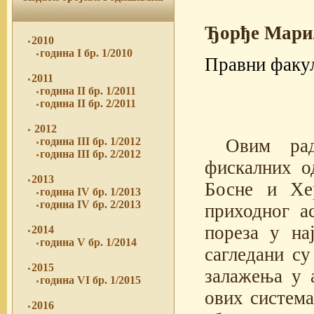
Ђорђе Мари
2010
година I бр. 1/2010
Правни факул
2011
година II бр. 1/2011
година II бр. 2/2011
2012
Овим рад
година III бр. 1/2012
година III бр. 2/2012
фискалних о
2013
Босне и Хе
година IV бр. 1/2013
година IV бр. 2/2013
приходног а
пореза у на
2014
година V бр. 1/2014
сагледани су
2015
залажења у 
година VI бр. 1/2015
ових система
2016