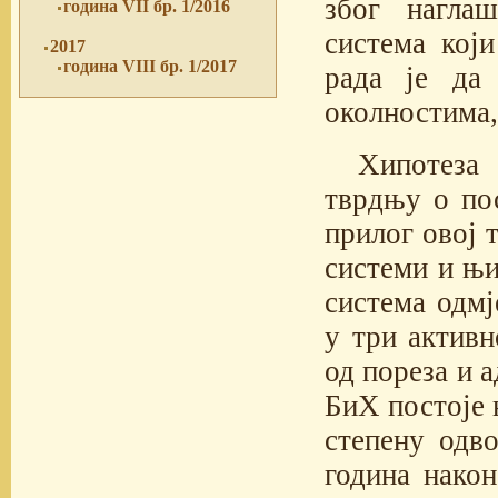
због нагла
година VII бр. 1/2016
система кој
2017
година VIII бр. 1/2017
рада је да
околностима,
Хипотеза 
тврдњу о по
прилог овој 
системи и њи
система одмј
у три активн
од пореза и 
БиХ постоје 
степену одво
година нако