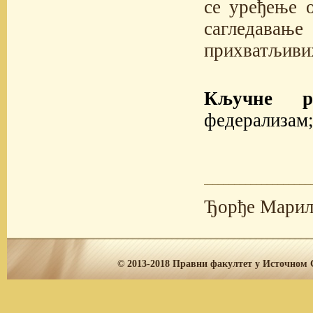
се уређење 
сагледавањ
прихватљиви
Кључне ри
федерализам;
Ђорђе Марил
© 2013-2018
Правни факултет у Источном С