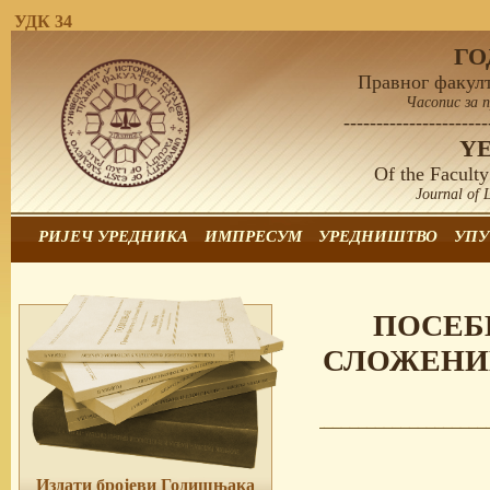
УДК 34
Г
Правног факулт
Часопис за 
----------------------
Y
Of the Faculty
Journal of 
РИЈЕЧ УРЕДНИКА
ИМПРЕСУМ
УРЕДНИШТВО
УПУ
ПОСЕБ
СЛОЖЕНИМ
Издати бројеви Годишњака