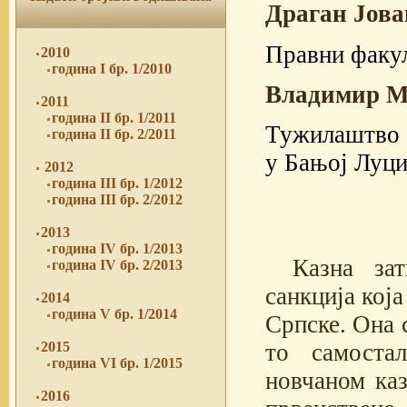
Драган Јов
Правни факу
2010
година I бр. 1/2010
Владимир М
2011
година II бр. 1/2011
Тужилаштво 
година II бр. 2/2011
у Бањој Луц
2012
година III бр. 1/2012
година III бр. 2/2012
2013
година IV бр. 1/2013
Казна зат
година IV бр. 2/2013
санкција кој
2014
година V бр. 1/2014
Српске. Она с
то самоста
2015
година VI бр. 1/2015
новчаном каз
2016