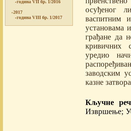
првенствен
година VII бр. 1/2016
осуђеног л
2017
васпитним и
година VIII бр. 1/2017
установама и
грађане да 
кривичних 
уредио нач
распоређив
заводским у
казне затвора
Кључне реч
Извршење; У