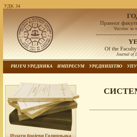
УДК 34
Г
Правног факулт
Часопис за 
----------------------
Y
Of the Faculty
Journal of 
РИЈЕЧ УРЕДНИКА
ИМПРЕСУМ
УРЕДНИШТВО
УПУ
СИСТЕ
Издати бројеви Годишњака