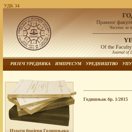
УДК 34
Г
Правног факулт
Часопис за 
----------------------
Y
Of the Faculty
Journal of 
РИЈЕЧ УРЕДНИКА
ИМПРЕСУМ
УРЕДНИШТВО
УПУ
Годишњак бр. 1/2015
Издати бројеви Годишњака