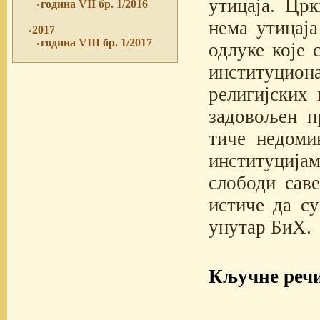
утицаја. Цр
година VII бр. 1/2016
нема утицаја
2017
година VIII бр. 1/2017
одлуке које 
институцион
религијских 
задовољен п
тиче недоми
институцијам
слободи саве
истиче да с
унутар БиХ.
Кључне реч