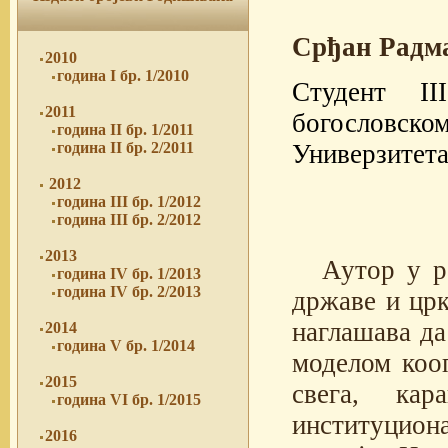
Срђан Радм
2010
година I бр. 1/2010
Студент II
2011
богословском
година II бр. 1/2011
Универзитета
година II бр. 2/2011
2012
година III бр. 1/2012
година III бр. 2/2012
2013
Аутор у р
година IV бр. 1/2013
година IV бр. 2/2013
државе и црк
наглашава да
2014
година V бр. 1/2014
моделом кооп
2015
свега, ка
година VI бр. 1/2015
институцион
2016