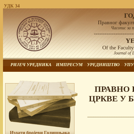
УДК 34
Г
Правног факулт
Часопис за 
----------------------
Y
Of the Faculty
Journal of 
РИЈЕЧ УРЕДНИКА
ИМПРЕСУМ
УРЕДНИШТВО
УПУ
ПРАВНО 
ЦРКВЕ У 
Издати бројеви Годишњака