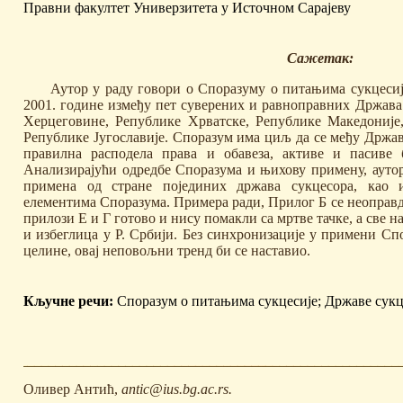
Правни факултет Универзитета у Источном Сарајеву
Сажетак:
Аутор у раду говори о Споразуму о питањима сукцесије
2001. године између пет суверених и равноправних Држав
Херцеговине, Републике Хрватске, Републике Македоније
Републике Југославије. Споразум има циљ да се међу Држа
правилна расподела права и обавеза, активе и пасиве
Анализирајући одредбе Споразума и њихову примену, аутор
примена од стране појединих држава сукцесора, као 
елементима Споразума. Примера ради, Прилог Б се неоправ
прилози Е и Г готово и нису помакли са мртве тачке, а све на
и избеглица у Р. Србији. Без синхронизације у примени Сп
целине, овај неповољни тренд би се наставио.
Кључне речи:
Споразум о питањима сукцесије; Државе сукц
Оливер Антић,
antic@ius.bg.ac.rs.