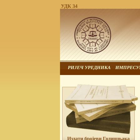
УДК 34
РИЈЕЧ УРЕДНИКА
ИМПРЕСУ
Издати бројеви Годишњака