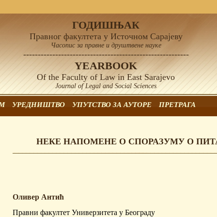
ГОДИШЊАК
Правног факултета у Источном Сарајеву
Часопис за правне и друштвене науке
---------------------------------------------------------
YEARBOOK
Of the Faculty of Law in East Sarajevo
Journal of Legal and Social Sciences
М
УРЕДНИШТВО
УПУTСТВО ЗА АУТОРЕ
ПРЕТРАГА
НЕКЕ НАПОМЕНЕ О СПОРАЗУМУ О ПИ
Оливер Антић
Правни факултет Универзитета у Београду