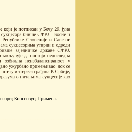
 који је потписан у Бечу 29. јуна
а сукцесора бивше СФРЈ – Босне и
, Републике Словеније и Савезне
вама сукцесорима утврди и одреди
 бивше заједничке државе СФРЈ.
 закључује да постоји недоследна
и озбиљна неизбалансираност у
дано ужурбано примењивао, док се
 штету интереса грађана Р. Србије,
оразума о питањима сукцесије као
есори; Консензус; Примена.