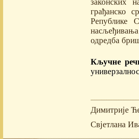
законских н
грађанско с
Републике С
насљеђивања 
одредба бриш
Кључне реч
универзалнос
Димитрије Ћ
Свјетлана И