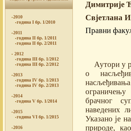
Димитрије 
Свјетлана 
2010
година I бр. 1/2010
Правни факул
2011
година II бр. 1/2011
година II бр. 2/2011
2012
година III бр. 1/2012
Аутори у 
година III бр. 2/2012
о насљеђи
2013
година IV бр. 1/2013
насљеђивања
година IV бр. 2/2013
ограничењу 
2014
брачног су
година V бр. 1/2014
наведених л
2015
Указано је н
година VI бр. 1/2015
природе, ка
2016