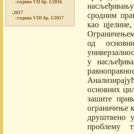
година VII бр. 1/2016
насљеђивањ
2017
сродним пра
година VIII бр. 1/2017
као цјелине
Ограничењем
од основн
универзално
у насљеђива
равноправно
Анализирајућ
основних циљ
зашите прив
ограничење к
друштвено у
проблему 