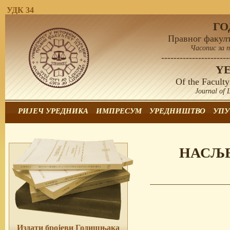
УДК 34
Г
Правног факулт
Часопис за 
----------------------
Y
Of the Faculty
Journal of 
РИЈЕЧ УРЕДНИКА
ИМПРЕСУМ
УРЕДНИШТВО
УПУ
НАСЉЕ
Издати бројеви Годишњака