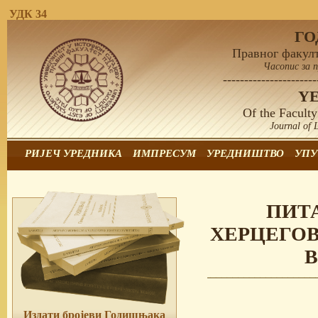
УДК 34
Г
Правног факулт
Часопис за 
----------------------
Y
Of the Faculty
Journal of 
РИЈЕЧ УРЕДНИКА
ИМПРЕСУМ
УРЕДНИШТВО
УПУ
ПИТ
ХЕРЦЕГО
В
Издати бројеви Годишњака