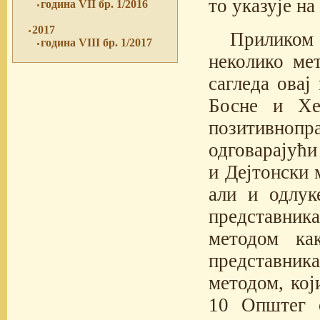
то указује на
година VII бр. 1/2016
2017
Приликом
година VIII бр. 1/2017
неколико ме
сагледа овај
Босне и Хер
позитивноп
одговарајући
и Дејтонски 
али и одлук
представник
методом ка
представника
методом, кој
10 Општег 