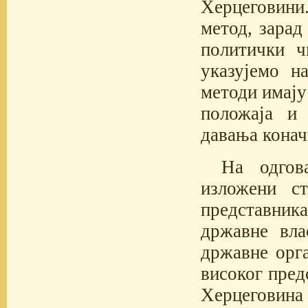
Херцеговини
метод, зарад
политички ч
указујемо н
методи имају
положаја и 
давања конач
На одгов
изложени с
представни
државне вла
државне орга
високог пред
Херцеговина