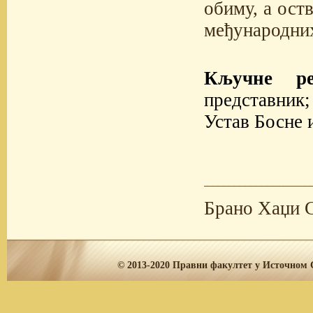
обиму, а ост
међународних
Кључне ре
представник;
Устав Босне 
Брано Хаџи 
© 2013-2020
Правни факултет у Источном С