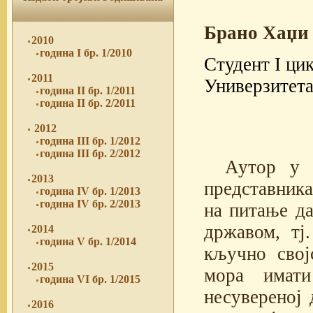
Брано Хаџи
2010
година I бр. 1/2010
Студент I ци
2011
Универзитета
година II бр. 1/2011
година II бр. 2/2011
2012
година III бр. 1/2012
година III бр. 2/2012
Аутор у 
2013
представника
година IV бр. 1/2013
година IV бр. 2/2013
на питање да
државом, тј
2014
година V бр. 1/2014
кључно свој
2015
мора имати
година VI бр. 1/2015
несувереној д
2016