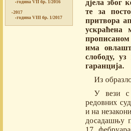
дјела због 
година VII бр. 1/2016
те за пост
2017
година VIII бр. 1/2017
притвора ап
ускраћена 
прописаном
има овлашт
слободу, у
гаранција.
Из образл
У вези с
редовних суд
и на незакони
досадашњу п
17. фебруара