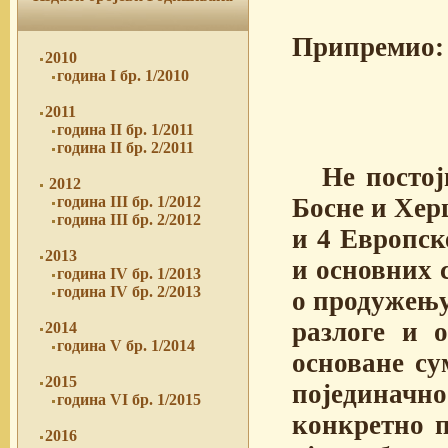
Припремио:
2010
година I бр. 1/2010
2011
година II бр. 1/2011
година II бр. 2/2011
Не постој
2012
Босне и Херц
година III бр. 1/2012
година III бр. 2/2012
и 4 Европск
2013
и основних 
година IV бр. 1/2013
година IV бр. 2/2013
о продужењу
разлоге и 
2014
година V бр. 1/2014
основане су
2015
појединач
година VI бр. 1/2015
конкретно 
2016