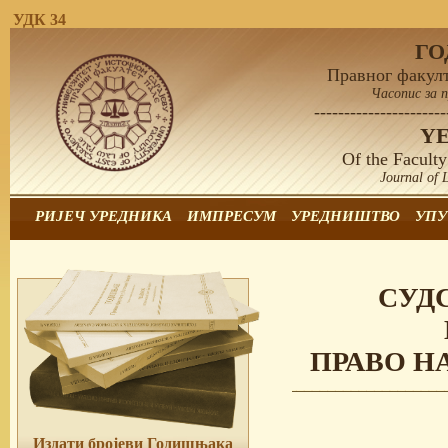
УДК 34
Г
Правног факулт
Часопис за 
----------------------
Y
Of the Faculty
Journal of 
РИЈЕЧ УРЕДНИКА
ИМПРЕСУМ
УРЕДНИШТВО
УПУ
СУД
ПРАВО Н
Издати бројеви Годишњака