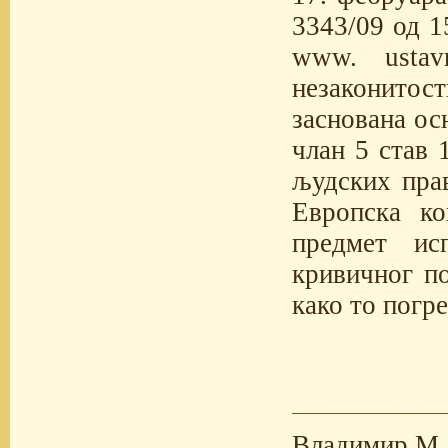
3343/09 од 15
www. ustav
незаконито
заснована ос
члан 5 став 
људских пра
Европска ко
предмет ис
кривичног по
како то погре
Владимир М.